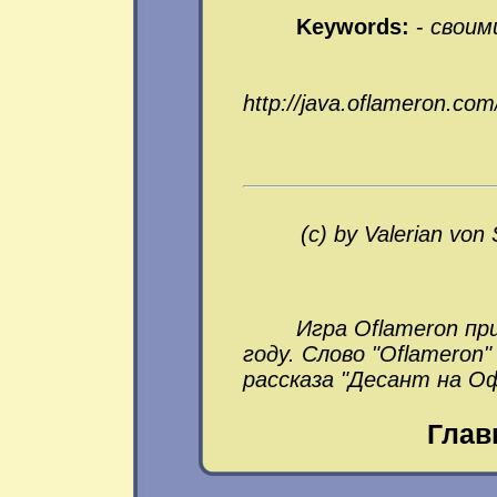
Keywords:
-
своим
http://java.oflameron.co
(c) by Valerian von
Игра Oflameron п
году. Слово "Oflameron"
рассказа "Десант на О
Глав