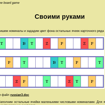
ee board game
Своими руками
 номиналы и зададим цвет фона остальных ячеек карточного ряда
файл
russian3.doc
им остальные ячейки маленькими числовыми номиналами. Для яч