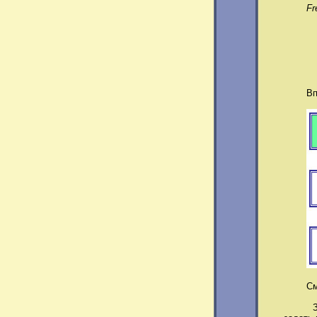
Fr
Впишем
См 
Заполн