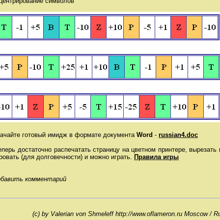
 центрирование символов
те готовый имидж в формате документа
Word
-
russian4.doc
 достаточно распечатать страницу на цветном принтере, вырезать 
овать (для долговечности) и можно играть.
Правила игры
бавить комментарий
(c) by Valerian von Shmeleff http://www.oflameron.ru Moscow / R