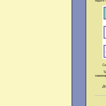
задать
Скачай
Теперь
ламинир
До