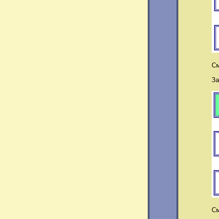
См 
Задади
См 