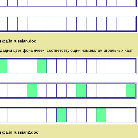
файл
russian.doc
м цвет фона ячеек, соответствующий номиналам игральных карт
файл
russian2.doc