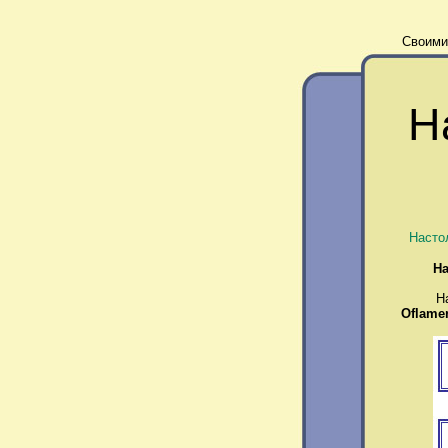
Своими
Н
Насто
На
На ком
Oflame