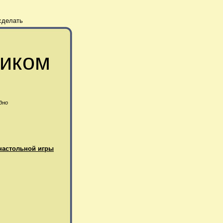
сделать
биком
дно
настольной игры