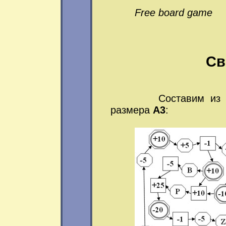
Free board game
Св
Составим из готов
размера
A3
: